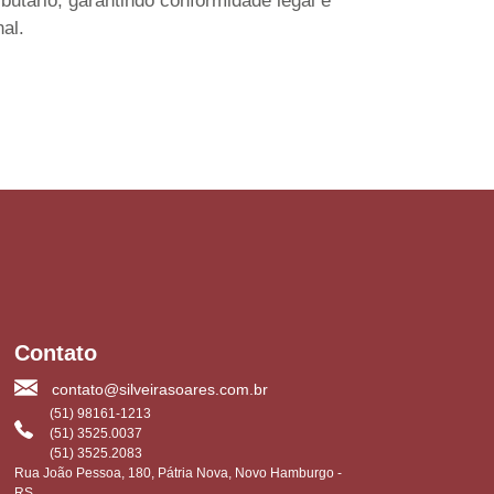
butário, garantindo conformidade legal e
al.
Contato
contato@silveirasoares.com.br
(51) 98161-1213
(51) 3525.0037
(51) 3525.2083
Rua João Pessoa, 180, Pátria Nova, Novo Hamburgo -
RS