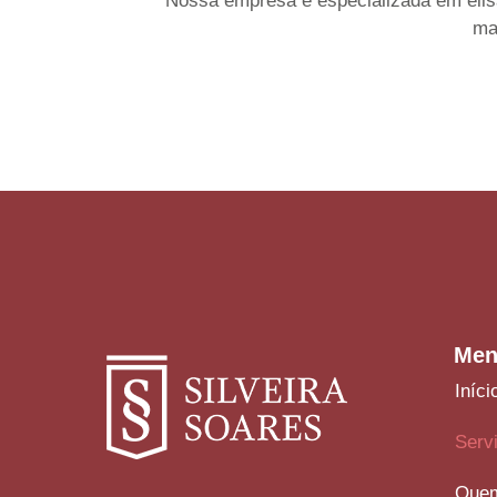
Nossa empresa é especializada em elisão
ma
Men
Iníci
Serv
Que