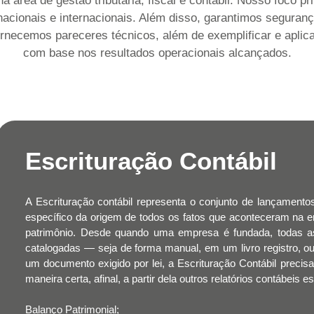
rea de gestão tributária, fiscal e contábil. Nosso foco pri
cionais e internacionais. Além disso, garantimos segurança
fornecemos pareceres técnicos, além de exemplificar e aplica
com base nos resultados operacionais alcançados.
Escrituração Contábil
A Escrituração contábil representa o conjunto de lançamentos
específico da origem de todos os fatos que aconteceram na e
patrimônio. Desde quando uma empresa é fundada, todas as
catalogadas — seja de forma manual, em um livro registro, ou
um documento exigido por lei, a Escrituração Contábil preci
maneira certa, afinal, a partir dela outros relatórios contábeis
Balanço Patrimonial;