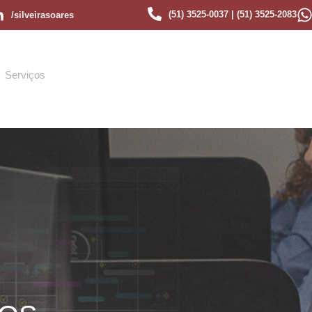
(51) 3525-0037 | (51) 3525-2083
/silveirasoares
Serviços
Quem Somos
Conteúdo
Trabalhe Conos