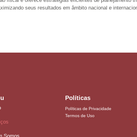
 fiscal e oferece estratégias eficientes de planejamento tri
ximizando seus resultados em âmbito nacional e internacion
u
Políticas
o
Políticas de Privacidade
Termos de Uso
iços
m Somos