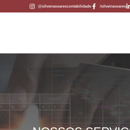
@silveirasoarescontabilidade
/silveirasoares
Início